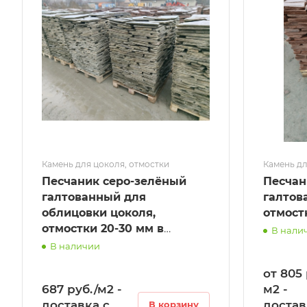
Камень для цоколя, отмостки
Камень дл
Песчаник серо-зелёный
Песчан
галтованный для
галтов
облицовки цоколя,
отмост
отмостки 20-30 мм в
В нали
Магасе
В наличии
от 805 
687 руб./м2 -
м2 -
доставка с
достав
В корзину