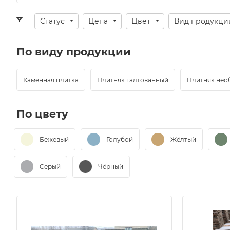
Статус
Цена
Цвет
Вид продукци
По виду продукции
Каменная плитка
Плитняк галтованный
Плитняк нео
По цвету
Бежевый
Голубой
Жёлтый
Серый
Чёрный