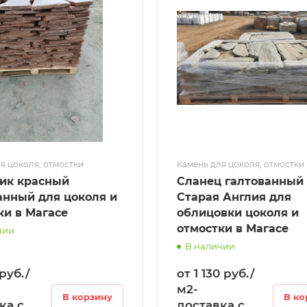
я цоколя, отмостки
Камень для цоколя, отмостки
ик красный
Сланец галтованный
анный для цоколя и
Старая Англия для
ки в Магасе
облицовки цоколя и
отмостки в Магасе
чии
В наличии
руб./
от 1 130 руб./
м2-
В корзину
В ко
ка с
доставка с