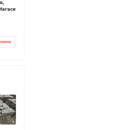
я,
Магасе
рзину