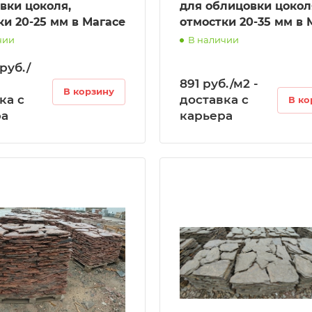
вки цоколя,
для облицовки цокол
ки 20-25 мм в Магасе
отмостки 20-35 мм в 
чии
В наличии
 руб./
891 руб./м2 -
В корзину
ка с
доставка с
В ко
ра
карьера