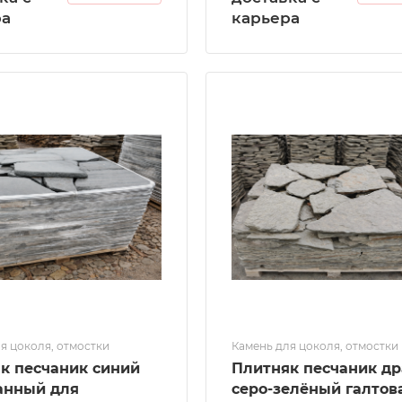
ра
карьера
я цоколя, отмостки
Камень для цоколя, отмостки
к песчаник синий
Плитняк песчаник д
анный для
серо-зелёный галто