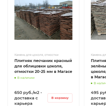
Камень для цоколя, отмостки
Камень дл
Плитняк песчаник красный
Плитня
для облицовки цоколя,
зелёны
отмостки 20-25 мм в Магасе
цоколя
в Мага
В наличии
В нали
650 руб./м2 -
495 руб
доставка с
достав
В корзину
карьера
карье