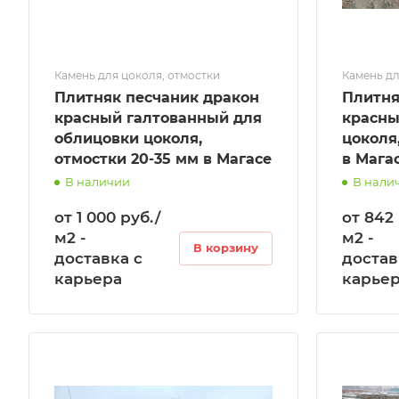
Камень для цоколя, отмостки
Камень дл
Плитняк песчаник дракон
Плитня
красный галтованный для
красны
облицовки цоколя,
цоколя
отмостки 20-35 мм в Магасе
в Мага
В наличии
В нали
от 1 000 руб./
от 842 
м2 -
м2 -
В корзину
доставка с
достав
карьера
карье