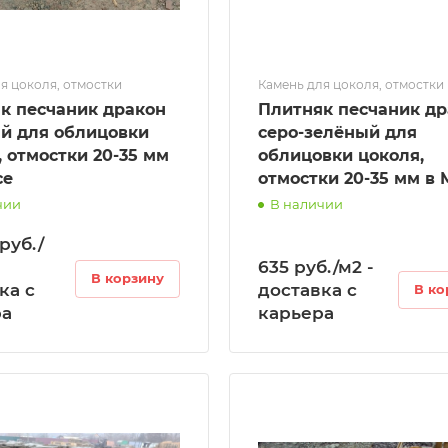
я цоколя, отмостки
Камень для цоколя, отмостки
к песчаник дракон
Плитняк песчаник д
й для облицовки
серо-зелёный для
, отмостки 20-35 мм
облицовки цоколя,
се
отмостки 20-35 мм в 
чии
В наличии
руб./
635 руб./м2 -
В корзину
ка с
доставка с
В ко
ра
карьера