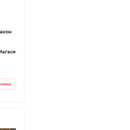
ракон
Магасе
рзину