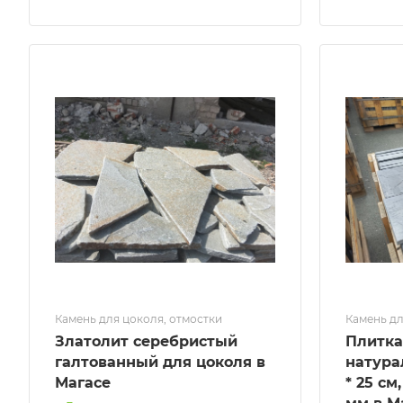
Камень для цоколя, отмостки
Камень дл
Златолит серебристый
Плитка
галтованный для цоколя в
натура
Магасе
* 25 см