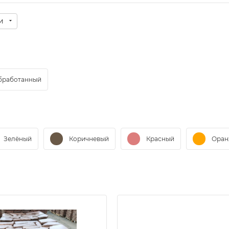
и
бработанный
Зелёный
Коричневый
Красный
Оран