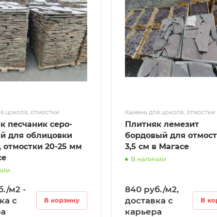
я цоколя, отмостки
Камень для цоколя, отмостки
к песчаник серо-
Плитняк лемезит
й для облицовки
бордовый для отмост
, отмостки 20-25 мм
3,5 см в Магасе
се
В наличии
чии
./м2 -
840 руб./м2,
ка с
доставка с
В корзину
В ко
ра
карьера