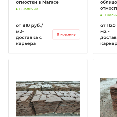
отмостки в Магасе
облицо
отмост
В наличии
В нали
от 810 руб./
от 1120
м2-
м2 -
В корзину
доставка с
достав
карьера
карье