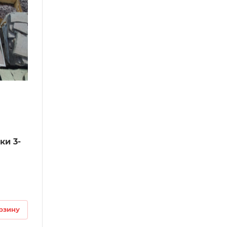
ки 3-
рзину