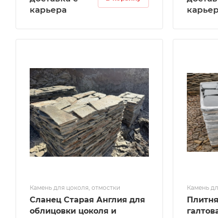
карьера
карье
Камень для цоколя, отмостки
Камень дл
Сланец Старая Англия для
Плитня
облицовки цоколя и
галтов