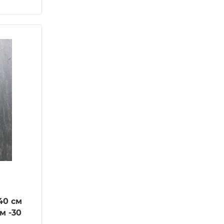
40 см
м -30